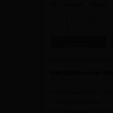
首页
世界杯转播
世界杯虎扑
阴阳师手游：抽SSR概率揭秘，
哪个SSR最容易出？
HOME
>
世界杯虎扑
>
开淘宝直播需要什
最开放的10部电影，尺度不输
开淘宝直播需要什么设备？还
《感官世界》
2025-05-25 20:35:42
2025年淘宝直播设备工具指南：新手必
一、为什么说设备决定直播成败？
亚历山大·卡巴内尔（Alexandre
Cabanel）Fallen Angel （堕落
在淘宝直播申请审核期间（通常3到15