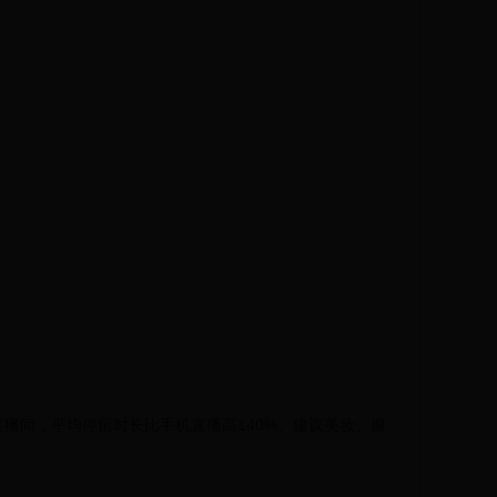
直播间，平均停留时长比手机直播高140%。建议美妆、服
。