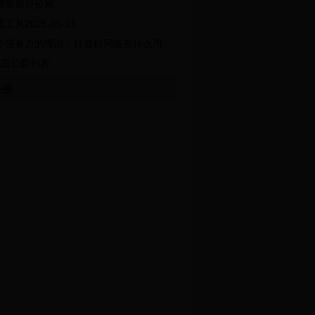
博导师评价网
工具2025-05-15
个强有力的理由：计算机网络有什么用处？
英国公爵列表
链接