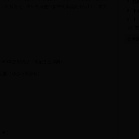
7
硕
率，而系统化工具组合可使带货转化率提高3倍以上。本文
8
下载
9
十
10
友情
为Mate60等旗舰机型（需配备三脚架）
3稳定器（动态场景必备）
）
90）