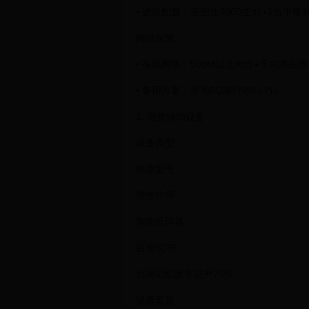
• 进阶配置：爱图仕300D主灯+2台平板
网络保障：
• 有线网络：500M以上光纤+千兆路由器
• 备用方案：华为5G随行WiFi Pro
2. 增效辅助设备
设备类型
推荐型号
增效作用
智能提词器
百视悦R6
台词记忆效率提升70%
绿幕套装