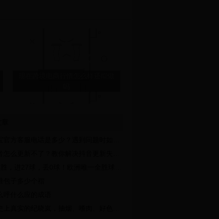
现在跨境电商行情怎么样还能做
吗
文章
抖音怎么更新不了？教你解决抖
宝官方客服电话是多少？遇到问题时如何联系？
音更新失败的问题
音怎么更新不了？教你解决抖音更新失败的问题
胜，进27球，丢0球！欧洲唯一全胜球队晋级2022年世界杯
标准包子多少个褶
么呼什么应的成语
上真实的纪晓岚，抽烟、嗜肉、好色，为何却能高寿82岁？