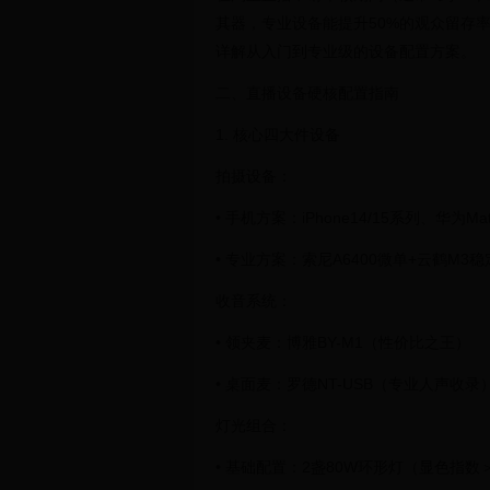
天使）1847点击下载高清图
其器，专业设备能提升50%的观众留存
详解从入门到专业级的设备配置方案。
二、直播设备硬核配置指南
1. 核心四大件设备
拍摄设备：
• 手机方案：iPhone14/15系列、华
• 专业方案：索尼A6400微单+云鹤M
收音系统：
• 领夹麦：博雅BY-M1（性价比之王）
• 桌面麦：罗德NT-USB（专业人声收录
灯光组合：
• 基础配置：2盏80W环形灯（显色指数＞