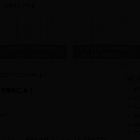
腾讯世界杯直播
佛教莲花分几种等级(佛教莲花
历届世界杯亚洲队最好成绩（历
有几个花瓣)
史最佳战绩！亚足联球队小组赛
战绩：7胜1平10负，3队出线）
么设备？还需要哪些工具？
热门
1
淘
需要哪些工具？
企业网上银行
手机下划线怎么输入
2
抖
3
8连
看清单
4
​
5
什
淘宝分期付款在哪还款？如何申
6
历史
请分期？
个工作日），正是筹备设备的黄金时间。工欲善其事必先利