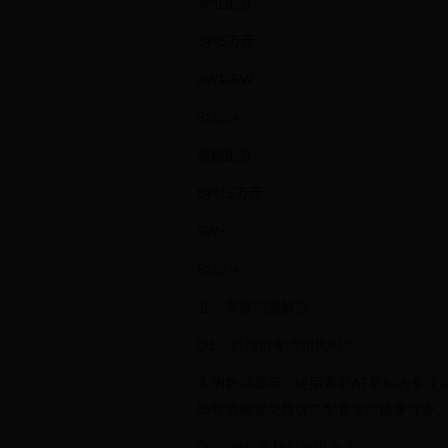
专业配置
3到5万元
2W到5W
3到5%
旗舰配置
8到15万元
5W+
5到8%
五、高频问题解答
Q1：必须用专业相机吗？
实测数据显示：使用索尼A7系列的专业
饰等强视觉类目优先配置专业摄像设备
Q2：如何选择灯光组合？