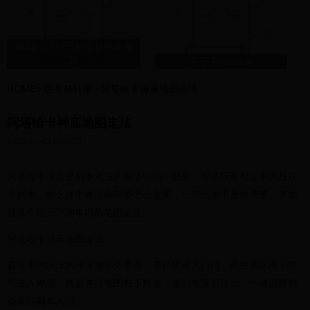
被曝光，入狱判刑另有阴
谋？
2022十大好玩的死神游戏推
荐
关于 Pinterest
HOME
>
世界杯转播
>
阿塔哈卡神庙地图走法
阿塔哈卡神庙地图走法
2025-05-03 03:47:37
阿塔哈卡神庙是副本沉没的神庙中的一部分，很多玩家都会来挑战这
个副本，那么这个神庙内部要怎么走呢，一些玩家不是很清楚，下面
就来介绍一下副本内的地图走法。
阿塔哈卡神庙地图走法
首先来到沉没的神庙副本外平台，走台阶进入门口，然后潜水向下即
可进入神庙，然后先往地图右下角走，走到角落后往上，一路清怪就
会来到副本入口。