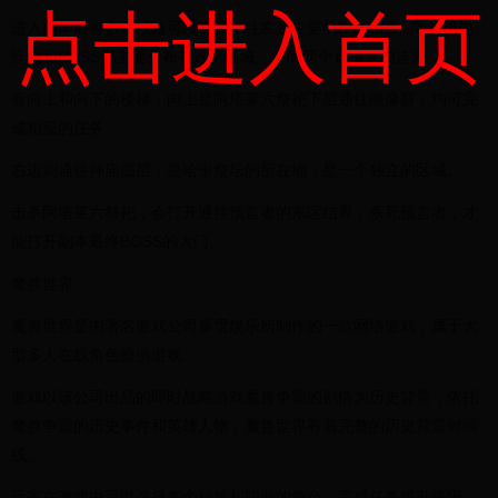
点击进入首页
进入副本后有多条线路可以选择，往左是主要的BOSS区，高等级的
怪物和BOSS都主要分布在这个区域，中间两个通道互相连通。
有向上和向下的楼梯，向上是阿塔莱六祭祀下层通往雕像群，均可完
成相应的任务。
右边则通往神庙底层，是哈卡祭坛的所在地，是一个独立的区域。
击杀阿塔莱六祭祀，会打开通往预言者的东区结界，杀死预言者，才
能打开副本最终BOSS的大门。
魔兽世界
魔兽世界是由著名游戏公司暴雪娱乐所制作的一款网络游戏，属于大
型多人在线角色扮演游戏。
游戏以该公司出品的即时战略游戏魔兽争霸的剧情为历史背景，依托
魔兽争霸的历史事件和英雄人物，魔兽世界有着完整的历史背景时间
线。
玩家在游戏中可以选择多个种族和职业的角色，完成任务提升等级，