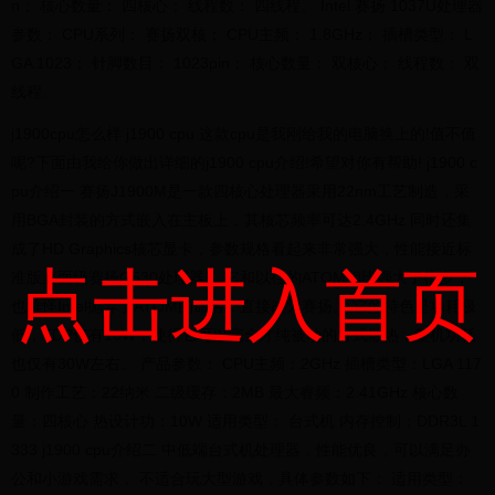
n； 核心数量： 四核心； 线程数： 四线程。 Intel 赛扬 1037U处理器
参数： CPU系列： 赛扬双核； CPU主频： 1.8GHz； 插槽类型： L
GA 1023； 针脚数目： 1023pin； 核心数量： 双核心； 线程数： 双
线程。
j1900cpu怎么样 j1900 cpu 这款cpu是我刚给我的电脑换上的!值不值
呢?下面由我给你做出详细的j1900 cpu介绍!希望对你有帮助! j1900 c
pu介绍一 赛扬J1900M是一款四核心处理器采用22nm工艺制造，采
用BGA封装的方式嵌入在主板上，其核芯频率可达2.4GHz 同时还集
成了HD Graphics核芯显卡，参数规格看起来非常强大，性能接近标
点击进入首页
准版桌面级赛扬G530处理器。 它和以往的ATOM相比强大了很多，
也难怪Intel抛弃了ATOM的命名，直接改为赛扬。 它的特色是功耗极
低，TDP仅有10W，使得它可以完全才纯被动的方式散热，整机功耗
也仅有30W左右。 产品参数： CPU主频：2GHz 插槽类型：LGA 117
0 制作工艺：22纳米 二级缓存：2MB 最大睿频：2.41GHz 核心数
量：四核心 热设计功：10W 适用类型： 台式机 内存控制：DDR3L 1
333 j1900 cpu介绍二 中低端台式机处理器，性能优良，可以满足办
公和小游戏需求， 不适合玩大型游戏，具体参数如下： 适用类型：