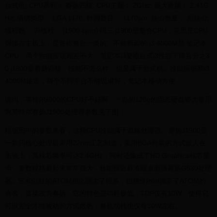
台式机; CPU系列： 赛扬四核; CPU主频： 2GHz; 最大睿频： 2.41G
Hz; 插槽类型： LGA 1170; 针脚数目： 1170pin; 核心数量： 四核心;
线程数： 四线程。 j1900 cpu介绍三 j1900是整合CPU，意思是CPU
焊接在主板上，是迷你整合一类的。不能拆卸的 i3 4000M是 笔记本
CPU，两个性能应该相差不大，笔记本i3要给台式i3性能下降百分之3
0 j1900是赛扬四核，性能不怎么样，但是属于台式机。性能应该和i3
4000M接近，两个不同平台不能说谁好，笔记本移动方便
请问，英特尔ji900的CPU好不好啊，一办的120g的固态硬盘够大够用
啊英特尔赛扬J1900处理器参数见下图：
根据图中的参数来看，这颗CPU性能属于低端处理器。赛扬J1900是
一款四核心处理器采用22nm工艺制造，采用BGA封装的方式嵌入在
主板上，其核芯频率可达2.4GHz，同时还集成了HD Graphics核芯显
卡，参数规格看起来非常强大，性能接近标准版桌面级赛扬G530处理
器。它和以往的ATOM相比强大了很多，也难怪Intel抛弃了ATOM的
命名，直接改为赛扬。它的特色是功耗极低，TDP仅有10W，使得它
可以完全才纯被动的方式散热，整机功耗也仅有30W左右。