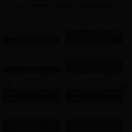
首页
世界杯转播
世界杯虎扑
腾讯世界杯直播
在 iPhone 或 iPad 上的哪里
《dnf》增幅地方介绍
可以找到下载内容
神武4电脑版：捡个西瓜得
袋鼠是哪个国家的？
高必？兰陵入阵轻松十杀
钻石(细支荷花)多少钱一包
notch是什么意思，notch的
钻石细支荷花2025价目表
意思翻译、用法、同义词、
例句
中国电信手机套餐一览表
如何讓手指有骨感10大優點
（2024年最新）
2025!內含如何讓手指有骨