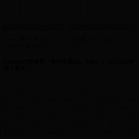
感絕密資料
世界杯球衣和队服
皮筋手绳怎么编最简单
HOME
>
腾讯世界杯直播
>
j1900处理器参数（请问电脑cpu j1900 与
n2920比较 哪个更好）
j1900处理器参数（请问电脑cpu j1900 与 n2920比较
哪个更好）
2025-05-06 17:08:39
本文目录请问电脑cpu j1900 与 n2920比较 哪个更好j1900cpu怎么样
请问，英特尔ji900的CPU好不好啊，一办的120g的固态硬盘够大够用
啊请问电脑cpu j1900 与 n2920比较 哪个更好 J1900是四核四线程处
理器，并且主频比1037U高，所以性能更强。两者参数如下： Intel 赛
扬 J1900处理器参数： CPU系列： 赛扬四核； CPU主频： 2GHz；
最大睿频： 2.41GHz； 插槽类型： LGA 1170； 针脚数目： 1170pi