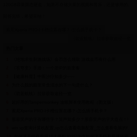
120GB容量固态硬盘，如果不存储大量的视频和音乐，还是够用的。
回答完毕，希望采纳！
索尼Xperia PRO-I卡槽位置在哪？-怎么插手机卡？
《碧蓝航线》拉菲获取途径一览
热门文章
1
《绝地求生刺激战场》金币怎么领取 游戏金币有什么用
2
《苍穹变》手游：一个老IP的新变奏
3
【健康科普】中医沙疗知多少~~~
4
为什么我的眼里常含泪水的下一句是什么？
5
《碧蓝航线》拉菲获取途径一览
6
超好用的Tampermonkey 油猴脚本使用教程（图文版）
7
索尼Xperia PRO-I卡槽位置在哪？-怎么插手机卡？
8
形容笑声的字有哪些字？笑声知多少？形容笑声的字大盘点！!
9
win xp查询计算机配置,xp怎么查看电脑配置_怎么查看电脑的fps祯数（没有装宽带）还有这么查看......
10
如何讓手指有骨感10大優點2025!內含如何讓手指有骨感絕密資料