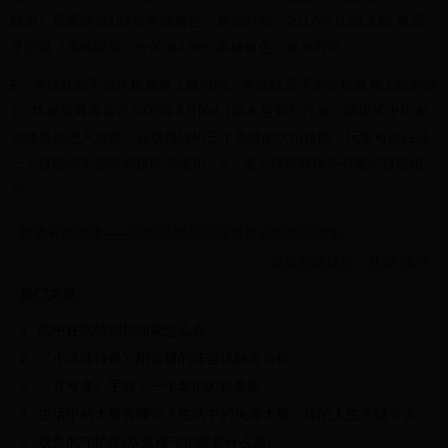
联盟》里面的第137位英雄角色。发布时间：2017年 山隐之焰·奥恩
是游戏《英雄联盟》中的第138位英雄角色。发布时间。
5、英雄联盟手游终极魔典上线时间。英雄联盟手游终极魔典上线时间
1、终极魔典将会在2023年3月的4.1版本更新后开放，该模式中玩家
选择英雄进入游戏，会获得随机三个英雄的大招技能，玩家可以任选
一个技能作为召唤师技能来使用；2、这个模式有很多有趣的技能组
合。
世界杯的由来——国际足联与国际奥委会的理念之争
亚瑟穿墙技巧，亚瑟 技巧
热门文章
1
高中住宿特别想回家怎么办
2
《小冰冰传奇》刚背猪的阵容优缺点分析
3
《苍穹变》手游：一个老IP的新变奏
4
生活中的大事有哪些？生活中的头等大事：你的人生关键节点盘点!
5
双鱼的守护星(双鱼座守护星是什么星)