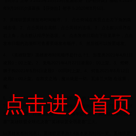
【芮尔】上单 3.2020年10月29日星籁歌姬 【萨勒芬妮】辅助 4.2020
年9月16日沙漠蔷薇 【莎弥拉】射手 5.2020年8月5日。
3、英雄联盟英雄发布时间顺序。1、点击商城在首页点击左下角的商
城选项。2、点击英雄在底部，点击英雄的选项。3、点击默认排序在
右上角，点击默认排序的选项。4、点击发布日期在下拉菜单中，点击
发布日期的选项即可查看英雄发布顺序。5、然后就可以按英雄发。
4、《英雄联盟》英雄发布时间顺序是什么？1、加里奥2021年4月1日
凌晨0：00上架。2、龙龟2021年4月22日凌晨0：00上架。3、螳螂、
狮子狗2021年5月6日凌晨0：00同时上架。4、鳄鱼2021年5月12日
凌晨0：00上架。在符文之地，魔法就是一切。瓦洛兰大陆 在这里，
魔。
点击进入首页
5、lol英雄上线时间表。游戏《英雄联盟》的上线时间为2009年10月2
7日。《英雄联盟》致力于推动全球电子竞技的发展，除了联动各赛区
发展职业联赛、打造电竞体系之外，每年还会举办“英雄联盟季中冠军
赛”“英雄联盟全球总决赛”“英雄联盟全明星赛”三大。
lol英雄发布时间表1、英雄联盟手游3.4版本更新时间一览。英雄联盟