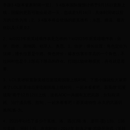
手游3.4版本更新时间一览1、3.4版本国际服预计将于9月15日更新上
线，国服的更新可能会延迟一天，也就是9月16日，具体时间请以官
方的公告为准；2、3.4版本将会登场的新英雄有：永恩、格温、薇古
丝以及沃里克3、
2、lol2023年新英雄顺序表是怎样的？lol2023年新英雄顺序表：佐
伊、图奇、斯维因、稻草人、奥恩。1、佐伊：擅长位置：角色定位为
法师，擅长位置是中路。角色评价：爆发伤害非常高的一个角色，不
过同时也是个上限高下限高的存在。打团比较依赖摸奖，再有就是需
要。
3、LOL英雄联盟新英雄厄斐琉斯国服上线时间。下面小编就给大家带
来了LOL新英雄厄斐琉斯国服上线时间，一起来看看吧。新英雄”厄斐
琉斯”将于12月12日上线，这名ADC一共拥有五把武器，分别有消
耗、治疗清兵线、控制，一起来看看吧！新英雄特性-永久的武器切
换/轮换-为。
4、2015年lol出了多少个英雄。洛、霞(幻翎·洛、逆羽·霞) 135、136
位英雄， 同时上线。发布时间：2017年 影流之镰·凯隐是游戏《英雄