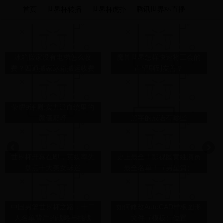
首页
世界杯转播
世界杯虎扑
腾讯世界杯直播
冰箱搬家没有电梯怎么收
魔兽世界怎样快速将工会的
费？四通搬家冰箱搬运收费
声望刷到友善？
明细
荣耀9评测:实力派血统里的
颜值巅峰
黑字的成语有哪些
世界杯开幕在即，英媒率先
史上最全！影视圈黄姓演员
盘点十大美女球迷
最全名单！（男星篇）
中国男篮世界杯之路：十二
如何修改AutoCAD样板图形
人名单背后的战略与挑战
文件（模板）位置