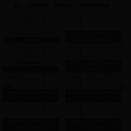
首页
世界杯转播
世界杯虎扑
腾讯世界杯直播
大数据分析机构有哪些，大
泝的解释
数据分析机构哪家好
演艺圈8位以“妓女”形象获影
缬：缬怎么读，什么意思？
后的女星
种植西瓜什么时间浇水，怎
退货退款不是难事 洋葱oma
么施肥，记住这4个时期
ll这样说 退货退款难想必是
现今困扰大多数网购人的一
个点，但恰恰洋葱omall是
个“反面”。现在的社会海淘
OPPO手机锁屏密码忘了怎
中国电信手机套餐一览表
已经渗透进人们的全部生
么解锁不清除数据？
（2024年最新）
活，...