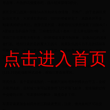
有点厚，不急的话慢慢杀吧，战斗结束获得3积分。
新长安保卫战第一阶段14点开始就投放怪物，范围广，由于老路区里
队伍非常多，大家满世界的找，找到的都被抢完了，老路杀的不多，
刚凑满30积分而已。值得注意的是，本阶段玩法依然保留了旧版ALT+
A直接攻击的操作习惯。三种类型的战斗都有一定几率出现BY狸，不
管自己队伍里有没有封系，BY狸都是首要控制对象，以免自己的进攻
被打乱。特别注意的是妖魔大王战斗，如果队伍战斗力不足的话很有
可能会灭队（会原地复活）。关于第一阶段妖魔鬼怪的动态，大家一
点击进入首页
定要及时查看系统消息和长安战报。
第二阶段·军备。15:30至17：00期间，玩家可以在长安城骠骑大将军
(115,219)处领取环式任务，帮助三界百姓军民。
环式任务，这个是送情报的，一般都只送给境外的烽火台守卫，全程
只能用走的，这时候大家可以直接用飞行祥瑞飞起来，送情报的过程
中会碰到土匪，可直接轻松解决，就是血多了些。
军需官索要除金创药外的三药或者烹饪，注意，佛光舍利子可以交