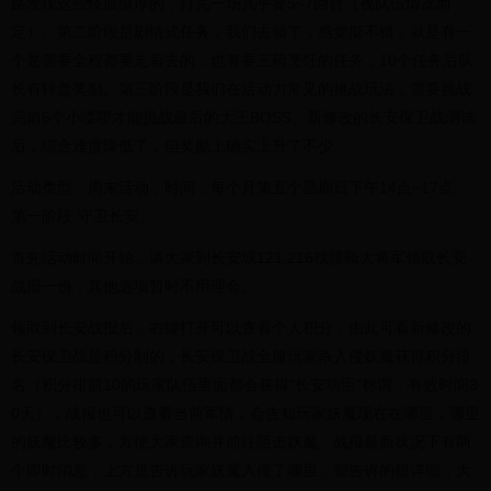
路发现这些怪血挺厚的，打完一场几乎要5~7回合（视队伍情况而
定）。第二阶段是剧情式任务，我们去领了，感觉挺不错，就是有一
个是需要全程都要走着去的，也有要三药烹饪的任务，10个任务后队
长有转盘奖励。第三阶段是我们在活动力常见的挑战玩法，需要挑战
完前6个小喽啰才能挑战最后的大王BOSS。新修改的长安保卫战测试
后，综合难度降低了，但奖励上确实上升了不少。
活动类型，周末活动，时间，每个月第五个星期日下午14点~17点。
第一阶段·守卫长安。
首先活动时间开始，请大家到长安城121,216找骠骑大将军领取长安
战报一份，其他选项暂时不用理会。
领取到长安战报后，右键打开可以查看个人积分，由此可看新修改的
长安保卫战是积分制的，长安保卫战全服玩家杀入侵妖魔获得积分排
名（积分排前10的玩家队伍里面都会获得“长安功臣”称谓，有效时间3
0天），战报也可以查看当前军情，会告知玩家妖魔现在在哪里，哪里
的妖魔比较多，方便大家查询并前往阻击妖魔。战报最新状况下有两
个即时消息，上方是告诉玩家妖魔入侵了哪里，都告诉的很详细，大