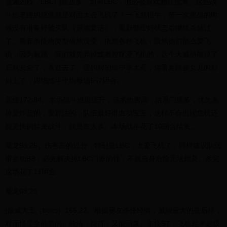
普遍凶残，LBC门派居多，如有LBC，他必会喜欢翻江搅海。这些战
斗给老路的感觉就是对面太会飞机了！一飞就很牛，第一次挑战的时
候没有准备好被灭队（原地复活），重新整理好状态后继续杀就过
了。重新杀怪物类型依然没变，依然各种飞机，既然他们那么爱飞
机，因为敏感，我们就先弄掉或者控制爱飞机的，这个大威胁敲掉了
后就安全了，杀过去了。怪的封的命中率太高，你看老路被女儿的封
封上了，四场战斗平均每场6~7回合。
兕怪172,84。本场战斗难度提升，法术伤害高，法系门派多，优先杀
掉爱炸蓝的，爱群法的，队伍最好带血功宝宝，这样不会出现危机还
能更快的结束战斗，就是血太多。本场战斗花了10回合结束。
鼍龙98,25。伤害高的过分，特别是LBC，太爱飞机了，同样建议队伍
带血功BB，必先解决掉LBC门派的怪，不然自身危险无法顾及。杀完
这场花了11回合。
鼍龙98,25
|振威大王（boss）165,22。根据朋友杀怪经验，威胁最大的是后排，
对面怪是全能型的，能法，能打，又能回复。主怪ST，飞机起来超级