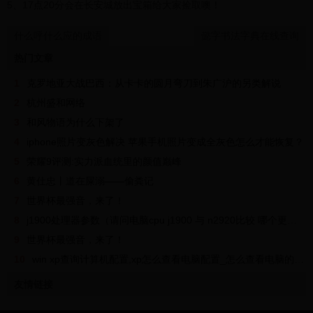
5、17点20分会在长安城放出宝箱给大家捡取噢！
什么呼什么应的成语
懿字书法字典在线查询
热门文章
1
克罗地亚大战巴西：从卡卡的圆月弯刀到朱广沪的另类解说
2
杭州盛和网络
3
和风物语为什么下架了
4
iphone照片变灰色解决 苹果手机照片变成全灰色怎么才能恢复？
5
荣耀9评测:实力派血统里的颜值巅峰
6
黄仕忠丨道在屎溺——偷粪记
7
世界杯最强音，来了！
8
j1900处理器参数（请问电脑cpu j1900 与 n2920比较 哪个更好）
9
世界杯最强音，来了！
10
win xp查询计算机配置,xp怎么查看电脑配置_怎么查看电脑的fps祯数（没有装宽带）还有这么查看......
友情链接