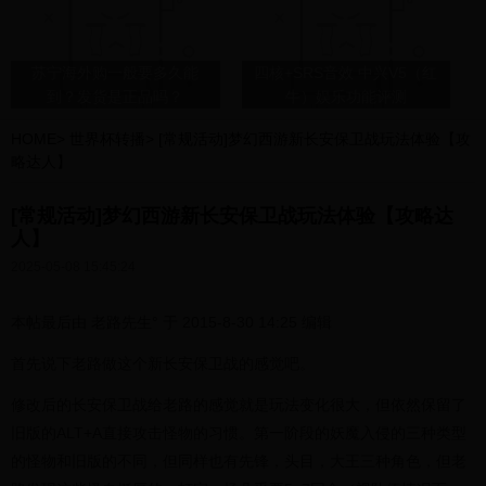
苏宁海外购一般要多久能
四核+SRS音效 中兴V5（红
到？发货是正品吗？
牛）娱乐功能评测
HOME
>
世界杯转播
>
[常规活动]梦幻西游新长安保卫战玩法体验【攻
略达人】
[常规活动]梦幻西游新长安保卫战玩法体验【攻略达
人】
2025-05-08 15:45:24
本帖最后由 老路先生° 于 2015-8-30 14:25 编辑
首先说下老路做这个新长安保卫战的感觉吧。
修改后的长安保卫战给老路的感觉就是玩法变化很大，但依然保留了
旧版的ALT+A直接攻击怪物的习惯。第一阶段的妖魔入侵的三种类型
的怪物和旧版的不同，但同样也有先锋，头目，大王三种角色，但老