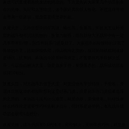
家也可以直接看系统发送的消息的。下方是告诉大家某几个场景剩余
在的先锋、头目和大王情况，这个设计真的很人性化。不过这样可能
会带来一些麻烦，就是需要满世界的跑。
妖魔大王，三种类型中的至高级。输出高，血量高，而且大王这种类
型的战斗都有抗法抗物的，恢复力较强，而且部分大王战斗中有一定
几率带有BY狸，队伍有封系门派最好了。大家在杀的时候特别注意下
怪物的名字，比如铜墙铁壁，排山倒海之类的，很容易能联想到这怪
是物抗，法系的。本场战斗没有特殊设定，不需要技巧手段解决战
斗，可以自由解决大王，就是血多了些，要慢慢杀的，战斗成功后会
获得10积分。
妖魔头目，对方战斗力低于大王，对面怪物名字很特殊，千里啦，身
强体壮啦这些的都能联想到这是封系门派，这是化生寺门派或者血厚
的之类的。本场战斗没有什么难度，就是血厚，要慢慢杀。同样没有
什么特殊设定需要技巧性去解决战斗，但封系是必带的，本次战斗成
功后会获得5点积分。
妖魔先锋，战斗力只有0.5的渣渣，轻松解决，无特殊技巧性，就是血