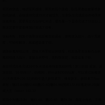
的。
和百姓交流，增进军民感情，和百姓玩个游戏，队伍里都会被要求参
加玩游戏，必须成功完成15次才能过关，注意队伍完成后会自动关闭
游戏界面，需要再次点击NPC对话，要先看一下是否完成了15次以上
再决定要不要选择我们完成了任务。
张贴布告，到某个场景张贴后被百姓误会，突然进入战斗。战斗无难
度，可轻松解决，就是想血多了些。
驱除妖魔精锐出境，骠骑大将军给出的情报，到某场景某坐标点击妖
魔精锐进入战斗，直接击杀即可，无特殊设定，就是血多了些。
本次环式任务完成10个队长就会有转盘奖励的哦！第三阶段·反攻。反
攻阶段。16:00至17：00期间，积分达到30的玩家，可以通过除魔道
人(大唐境外136,92)的指引进入妖怪巢穴，擒拿妖王。妖怪巢穴Npc
坐标：魑23,84|魅81,66|魍20,40|魉94,98|兕怪172,84|鼍龙98,25|振
威大王（boss）165,22
前四个为魑23,84、魅81,66、魍20,40、魉94,98，都是小角色，主怪