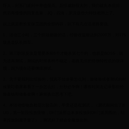
吓人，封系门派封中率也很高。后排威胁很大的，我们就先杀后排，
然后再慢慢的回复血量，JQ，四海，罗汉这些大特技都用上了。
以上就是新长安保卫战的全部内容，以下有几点话老路要说。
1、活动三小时，三个阶段都做的话，经验收益能达到2000万，对175
级且是队长而言。
2、第三阶段反攻是需要杀前6个才能杀第七个的，也就是BOSS，因
为还再测试，测试的时候各种不稳定，老路无法把怪物特性说的很详
细，因为现在还要继续测试。
3、关于要我列出经验的，我真不知道要怎么列，做体验或者测试的时
候要盯着屏幕看下一步怎么打，分秒必争啊！哪有时间去记录那些经
验金钱和储备金啊！麻烦换位思考下吧。
4、本活动怪物血都是比较高的，毕竟还是在测试，（测试期间出了B
UG，第一阶段投放怪物，DF门派那边本来投放到DF门派周围的，结
果投放到屋子里了），测试好了就会全服放出的。