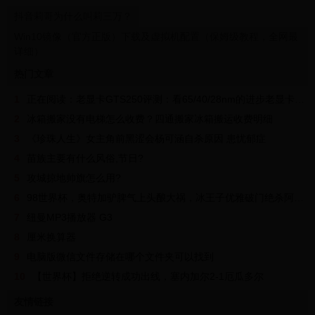
抖音莉哥为什么叫莉三万？
Win10镜像（官方正版）下载及虚拟机配置（保姆级教程，全网最
详细）
热门文章
1
正在阅读：老显卡GTS250评测：看65/40/28nm的进步老显卡GTS250评测：看65/40/28nm的进步
2
冰箱搬家没有电梯怎么收费？四通搬家冰箱搬运收费明细
3
《珍珠人生》女主角前黑涩会杨可涵自杀原因 患忧郁症
4
苗族主要有什么风俗,节日?
5
攻城掠地帅旗怎么用?
6
98世界杯，奥特加驴脾气上头酿大祸，冰王子优雅破门绝杀阿根廷
7
纽曼MP3播放器 G3
8
厘米换算器
9
电脑版微信文件存储在哪个文件夹可以找到
10
【世界杯】拒绝逆转成功出线，塞内加尔2-1厄瓜多尔
友情链接