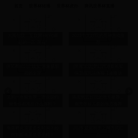
首页
世界杯转播
世界杯虎扑
腾讯世界杯直播
大禹创联：互联网+时代崛
2022十大好玩的死神游戏推
起的一匹“黑马”
荐
演艺圈8位以“妓女”形象获影
[常规活动]梦幻西游新长安
后的女星
保卫战玩法体验【攻略达
人】
又到一年鲮鱼季，请说说钓
南充附近好玩的地方推荐，
鲮鱼你都用些什么饵料？
南充带娃儿耍的地方推荐
龟蛋孵化需要多长时间？如
2025 最新科学上网方式汇
何判断龟蛋是否受精？
总