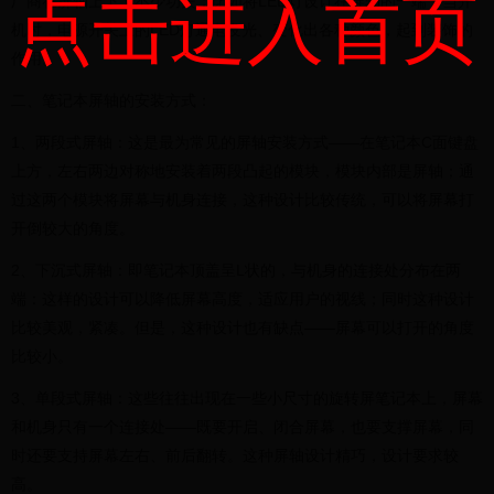
点击进入首页
厂商在屏轴上下了不少功夫：比如将LED灯设计在屏轴的一端，当开
机时，电源开关上的LED灯通电发光、变化出各种颜色，起到装饰的
作用。
二、笔记本屏轴的安装方式：
1、两段式屏轴：这是最为常见的屏轴安装方式——在笔记本C面键盘
上方，左右两边对称地安装着两段凸起的模块，模块内部是屏轴；通
过这两个模块将屏幕与机身连接，这种设计比较传统，可以将屏幕打
开倒较大的角度。
2、下沉式屏轴：即笔记本顶盖呈L状的，与机身的连接处分布在两
端：这样的设计可以降低屏幕高度，适应用户的视线；同时这种设计
比较美观，紧凑。但是，这种设计也有缺点——屏幕可以打开的角度
比较小。
3、单段式屏轴：这些往往出现在一些小尺寸的旋转屏笔记本上，屏幕
和机身只有一个连接处——既要开启、闭合屏幕，也要支撑屏幕，同
时还要支持屏幕左右、前后翻转。这种屏轴设计精巧，设计要求较
高。