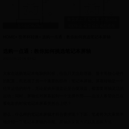
退货退款不是难事 洋葱oma
[讨论]OllyDbg
ll这样说 退货退款难想必是
现今困扰大多数网购人的一
HOME
>
世界杯转播
>
选购一点通：教你如何挑选笔记本屏轴
个点，但恰恰洋葱omall是
个“反面”。现在的社会海淘
选购一点通：教你如何挑选笔记本屏轴
已经渗透进人们的全部生
活，...
2025-05-10 06:49:42
大家在选购笔记本电脑的时候，往往只关注处理器、显卡等核心硬件
的配置，而忽视了另一个重要的部件：笔记本屏轴。屏幕转轴是一个
经常运动的部件，无论是掀开顶盖还是合拢顶盖，都需要屏轴灵活的
运动；同时，屏轴也对屏幕起到一个支撑作用——总没人希望自己在
看电影的时候笔记本屏幕突然合上吧？
那么，什么样的笔记本屏轴才符合要求呢？下面，笔者将为大家简单
地介绍一下笔记本屏轴的功能、屏轴的安装方式以及选购方法：