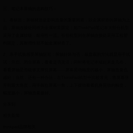
三、笔记本屏轴的选购技巧：
1、看材质：屏轴材质是影响质量的重要因素，以金属材质的屏轴为上
品，屏轴连接处同样为金属材质固定；如ThinkPad笔记本大部分机型
采用了金属铰链，耐用性一流。有些机型则在屏轴连接处采用工程塑
料固定，其耐用性就不如金属材质了。
2、亲手试验感受屏轴阻尼：屏轴好坏与否，最直观的方法就是用手试
试：开启、闭合屏幕，看看是否灵活；同时将笔记本端起来走几布，
看看屏轴是否能够支撑住屏幕——屏幕晃动幅度的越小，屏轴质量也
越好；当然，还有一种办法，在ThinkPad机型中比较常见，将屏幕张
开到最大角度，用手握住屏幕一角，上下摆动看看机身晃动的幅度，
幅度越小，屏轴质量越好。
分享到:
相关新闻
thinkpad品牌相关