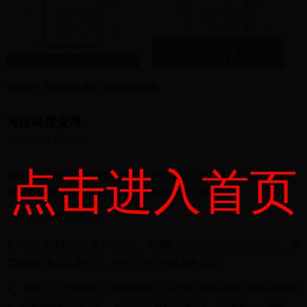
中国体育彩票app可以买世
如何用电脑摄像头做监控
界杯吗？中国体育彩票世界
杯怎么买？
HOME
>
世界杯转播
>
海拔高度查询
海拔高度查询
2025-05-03 11:04:15
点击进入首页
在输入框内输入需要查询的地址，在弹出的下拉框结果中选择你需要
查询海拔高度的地址并点击，然后等待查询结果即可。
海拔查询工具使用须知：
1、海拔高度数据来源于第三方，查询数据有一定误差，仅供参考，如
需精确的海拔高度数据，请使用专业海拔测量仪器;
2、为保证定位的海拔高度的准确性，请尽量使用手机移动网络数据定
位;如果是使用电脑定位，位置信息是根据IP定位，误差较大，请知