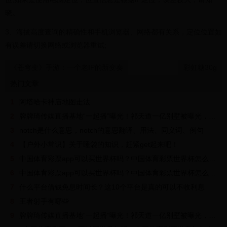
晓。
3、海拔高度查询的精确性和手机浏览器、网络都有关系，定位位置如
有误差请切换网络或浏览器重试;
《苍穹变》手游：一个老IP的新变奏
彩虹糖30g
热门文章
1
阿塔哈卡神庙地图走法
2
牌牌琦传媒直播基地“一起播”曝光！祁天道一亿别墅被曝光，入狱判刑另有阴谋？
3
notch是什么意思，notch的意思翻译、用法、同义词、例句
4
【户外小常识】关于睡袋的知识，赶紧get起来吧！
5
中国体育彩票app可以买世界杯吗？中国体育彩票世界杯怎么买？
6
中国体育彩票app可以买世界杯吗？中国体育彩票世界杯怎么买？
7
什么平台借钱免息时间长？这10个平台是真的可以不收利息
8
王者射手有哪些
9
牌牌琦传媒直播基地“一起播”曝光！祁天道一亿别墅被曝光，入狱判刑另有阴谋？