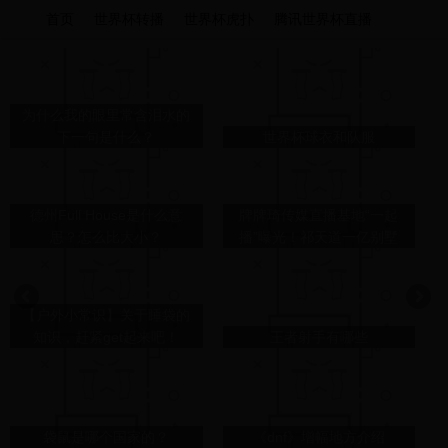
首页
世界杯转播
世界杯虎扑
腾讯世界杯直播
为什么我的眼里常含泪水的
下一句是什么？
世界杯球衣和队服
德州Full House是什么意
牌牌琦传媒直播基地“一起
思？怎么比大小？
播”曝光！祁天道一亿别墅
被曝光，入狱判刑另有阴
谋？
【户外小常识】关于睡袋的
知识，赶紧get起来吧！
王者射手有哪些
袋鼠是哪个国家的？
《dnf》增幅地方介绍