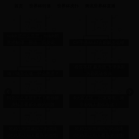
首页
世界杯转播
世界杯虎扑
腾讯世界杯直播
notch是什么意思，notch的
意思翻译、用法、同义词、
CF手游AK47火麒麟怎么样
例句
“看世界杯 赢奔驰”天津体彩
缬：缬怎么读，什么意思？
为彩民送惊喜
抖音怎么更新不了？教你解
8大富人区，23家豪宅，南
决抖音更新失败的问题
京有钱人都住在这！
吃鸡怎样隐藏的历史战绩
吃鸡怎样隐藏的历史战绩
(吃鸡不让别人看历史战绩)
(吃鸡不让别人看历史战绩)