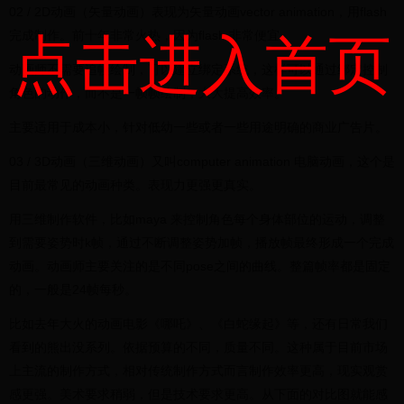
02 / 2D动画（矢量动画）表现为矢量动画vector animation，用flash
完成制作。前十年非常火热，因为flash 非常便宜
点击进入首页
动画师不需要追帧绘制，可以建立绑定系统，这样可以通过绑定控制
角色的动作，而不是一帧帧绘制，大大提高效率。
主要适用于成本小，针对低幼一些或者一些用途明确的商业广告片。
03 / 3D动画（三维动画）又叫computer animation 电脑动画，这个是
目前最常见的动画种类。表现力更强更真实。
用三维制作软件，比如maya 来控制角色每个身体部位的运动，调整
到需要姿势时k帧，通过不断调整姿势加帧，播放帧最终形成一个完成
动画。动画师主要关注的是不同pose之间的曲线。整篇帧率都是固定
的，一般是24帧每秒。
比如去年大火的动画电影《哪吒》、《白蛇缘起》等，还有日常我们
看到的熊出没系列。依据预算的不同，质量不同。这种属于目前市场
上主流的制作方式，相对传统制作方式而言制作效率更高，现实观赏
感更强。美术要求稍弱，但是技术要求更高。从下面的对比图就能感