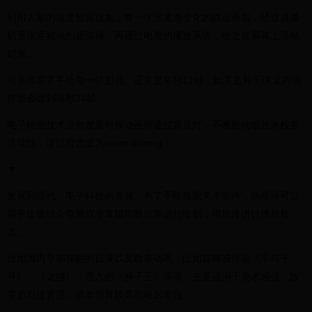
利用人眼的视觉暂留现象，将一张张逐渐变化的静止画面，经过摄像
机逐张逐帧地拍摄编辑，再通过电视的播放系统，使之在屏幕上活动
起来。
动画师需要手绘每一帧图画。正常是每秒12帧，如果是对于快速的动
作也会做到每秒24帧。
电子绘画技术没有发展时候动画师通过背景灯，不断翻动纸张来检查
连续性，这过程也成为onion skinnig；
▼
发展到现代，电子科技的发展，有了手绘板跟美术软件，动画师可以
用手绘板结合电脑或者直接用数位屏进行绘制，用软件进行播放检
查。
比如国内早期接触的日漫以及欧美动画，比如宫崎骏作品《千与千
寻》、《龙猫》；西方的《狮子王》等等。主要适用于美术感强，故
事色彩连贯强，成本预算较高的电影项目。