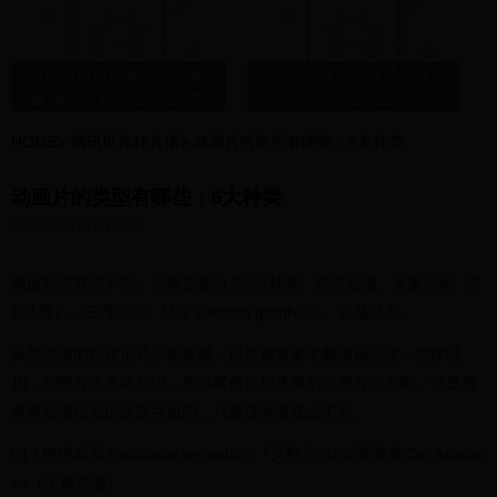
牌牌琦传媒直播基地“一起
为什么我的眼里常含泪水的
播”曝光！祁天道一亿别墅
下一句是什么？
被曝光，入狱判刑另有阴
HOME
>
腾讯世界杯直播
>
动画片的类型有哪些：5大种类
谋？
动画片的类型有哪些：5大种类
2025-05-03 18:19:09
根据制作方式不同，动画主要分为5大种类。传统动画、矢量动画（2
D动画）、三维动画、MG（motion graphic）、定格动画。
虽然动画的制作形式不断发展，但是都需要了解动画原理，物体结
构，构图等等基础知识。所以即使你想选择的动画方向不同，但是很
多基础理论知识还是共通的，只是技术表现上不同。
01 / 传统动画 traditional animation 『又称为2D 动画或者Cell Animati
on（小格动画）