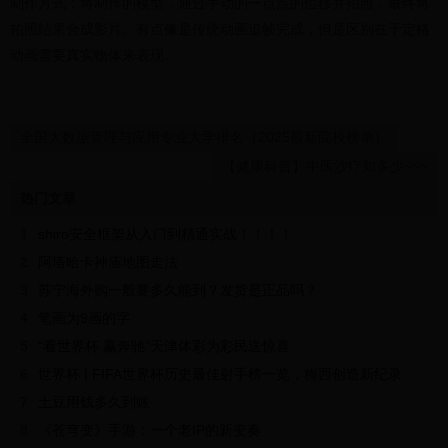
制作方式：将制作的模型，通过手动的一点点的位移并拍照，最终将
拍照结果合成影片。有点像是传统动画追帧完成，但是区别在于定格
动画需要真实物体来表现。
全国大数据管理与应用专业大学排名（2025最新院校榜单）
【健康科普】中医沙疗知多少~~~
热门文章
1
shiro安全框架从入门到精通实战！！！！
2
阿塔哈卡神庙地图走法
3
苏宁海外购一般要多久能到？发货是正品吗？
4
笔画为9画的字
5
“看世界杯 赢奔驰”天津体彩为彩民送惊喜
6
世界杯 | FIFA世界杯历史最佳射手榜一览，梅西创造新纪录
7
土豆用钱多久到账
8
《苍穹变》手游：一个老IP的新变奏