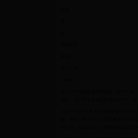
回复
赞
踩
使用道具
举报
圆月小侠
| 未知
这几年中国越来越重视版权，作为中超
播的，所以即使是如此权威的CCTV，
2015—2016年风头正盛的乐视分别拿下
权。随后，具有野心的乐视体育为保持
的合作。直接导致了央视等电视媒体无