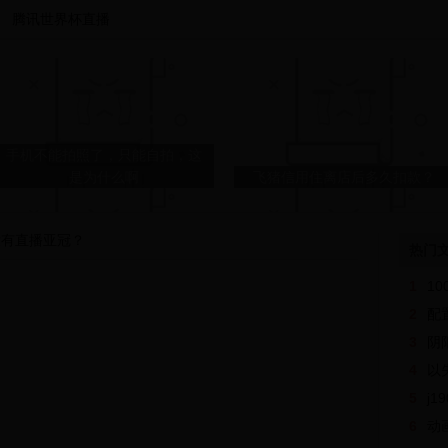
腾讯世界杯直播
手机不能拍照了，只能自拍，这
是为什么啊
飞猪信用住离店后多久扣款？
没有直播亚冠？
热门
《小冰冰传奇》刚背猪的阵容优
1
1
缺点分析
砻谷脱壳及砻下物分离.pdf
2
配
3
阴阳
4
以
5
j19
克罗地亚大战巴西：从卡卡的圆
6
动
月弯刀到朱广沪的另类解说