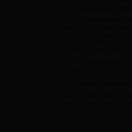
但就在一年之后，孙宏斌在一次公开场
亏了13亿，疯狂烧钱的乐视为了回笼资
去年二月，亚足联在其官网正式宣布，
布获得2017-2020年亚足联旗下所
为了确保亚足联赛事的收视覆盖，满足
道达成了关于亚足联赛事的版权合作，所
冠，在中超层面，中央电视台获得了每
而到了今年，中超版的合同尚未签订，PP
超赛事直播权利声明》的文章中，PPTV
新媒体转播权益。这也意味着，从去年底
埃落定，代表央视参加竞标的中视体育
而亚冠方面，央视是可以转播的，只是因
冠的预选赛，所以当时大家只能在风云
获取更多娱乐化足球资讯，请关注“瞎侃足
回复