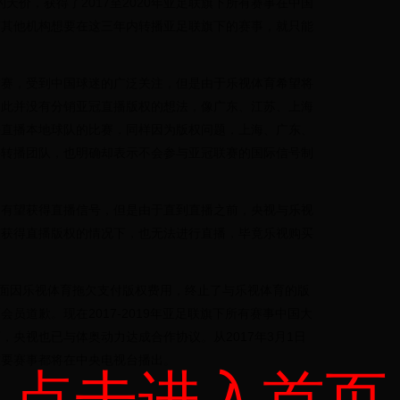
的天价，获得了2017至2020年亚足联旗下所有赛事在中国
有其他机构想要在这三年内转播亚足联旗下的赛事，就只能
联赛，受到中国球迷的广泛关注，但是由于乐视体育希望将
因此并没有分销亚冠直播版权的想法，像广东、江苏、上海
法直播本地球队的比赛，同样因为版权问题，上海、广东、
事转播团队，也明确却表示不会参与亚冠联赛的国际信号制
道有望获得直播信号，但是由于直到直播之前，央视与乐视
有获得直播版权的情况下，也无法进行直播，毕竟乐视购买
方面因乐视体育拖欠支付版权费用，终止了与乐视体育的版
员道歉。现在2017-2019年亚足联旗下所有赛事中国大
央视也已与体奥动力达成合作协议。从2017年3月1日
重要赛事都将在中央电视台播出。
点击进入首页