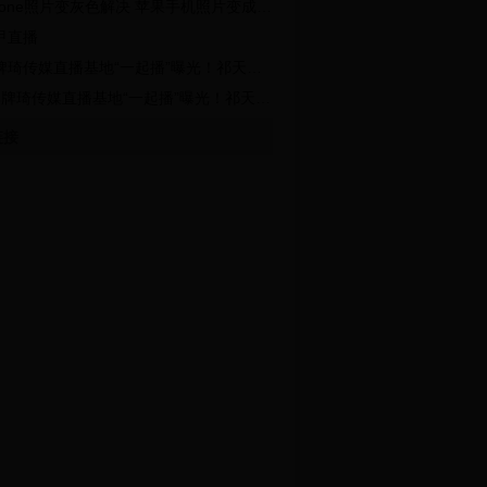
hone照片变灰色解决 苹果手机照片变成全灰色怎么才能恢复？
甲直播
传媒直播基地“一起播”曝光！祁天道一亿别墅被曝光，入狱判刑另有阴谋？
牌琦传媒直播基地“一起播”曝光！祁天道一亿别墅被曝光，入狱判刑另有阴谋？
链接