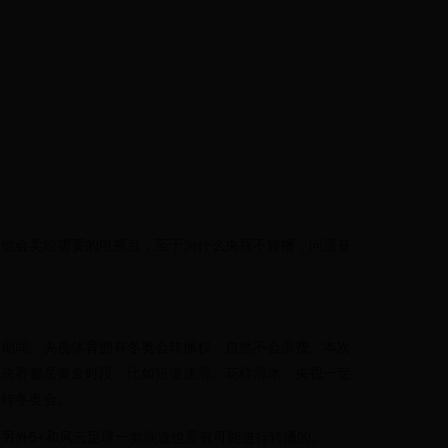
，他会卖给需要的电视台，至于为什么央视不转播，问题基
赛期间。央视体育拥有冬奥会转播权，自然不会浪费。本次
的决赛都是黄金时段，比如短道速滑、花样滑冰，央视一定
是转冬奥会。
另外5+和风云足球一类频道也是有可能进行转播的。