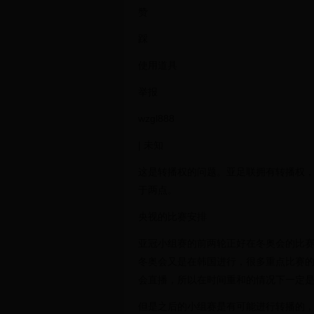
赞
踩
使用道具
举报
wzgl888
| 未知
这是转播权的问题。亚足联拥有转播权
于两点。
央视的比赛安排
亚冠小组赛的前两轮正好在冬奥会的比
冬奥会又是在韩国进行，很多重点比赛
会直播，所以在时间重和的情况下一定
但是之后的小组赛是有可能进行转播的，