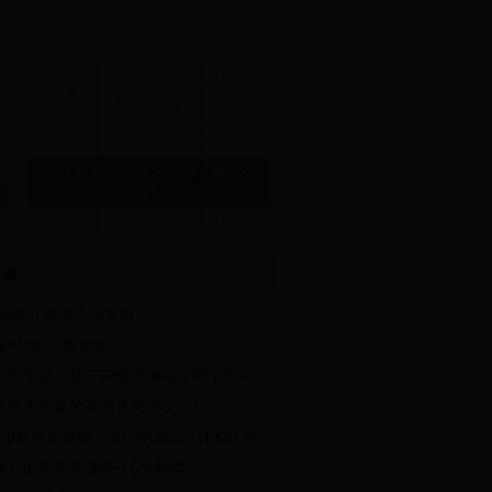
钉钉实名认证分为两步，缺一不
可
文章
Win11默认浏览器怎么改回？如
00g茶叶有多少茶多酚
何恢复原浏览器设置？
置API的流量控制
师手游：抽SSR概率揭秘，哪个SSR最容易出？
失败为主题的英语优秀作文 23
00处理器参数（请问电脑cpu j1900 与 n2920比较 哪个更好）
画片的类型有哪些：5大种类