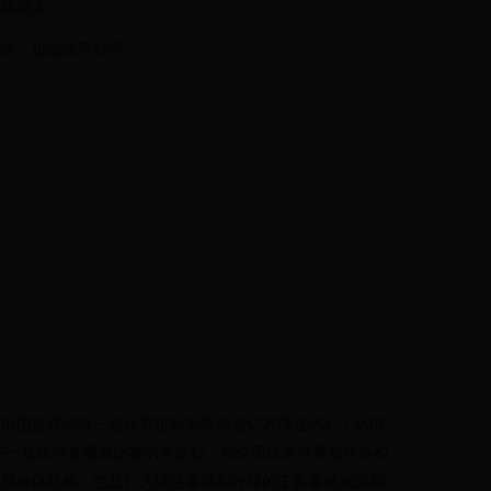
继续增大。
费的，也没啥不好吧。
，中国足球的每一场比赛也时刻牵动着亿万球迷的心！从国
V5一直陪伴直播着比赛的全过程，和全国球迷分享着快乐和
电视媒体机构，也是广大球迷看球和评球的主要直播来源和