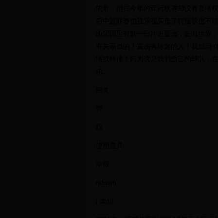
依靠，但在今年的亚冠联赛却没有直播权
后中超联赛也被乐视买走了转播权也不
盼望国足有朝一日冲击亚洲，走向世界
有关系似的！真伤害球迷的人！我想问:
播或转播！因为这是我们自己的球队，
求。
回复
赞
踩
使用道具
举报
rjdown
| 未知