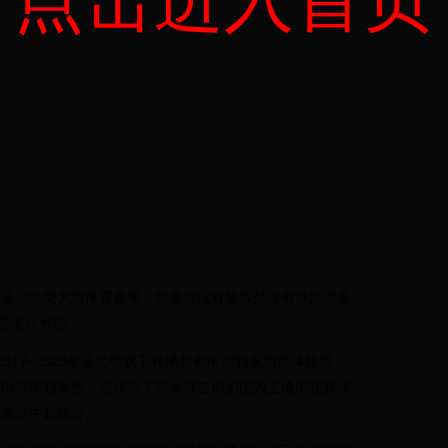
、亚冠这类大型体育赛事，如果你没有版权是没有办法做直
也是无计可施。
2017~2020年亚足联旗下转播权和中超独家新媒体转播
其内容的独家性，曾排除了同央视在内的国内主流电视媒体
缘直播中超联赛。