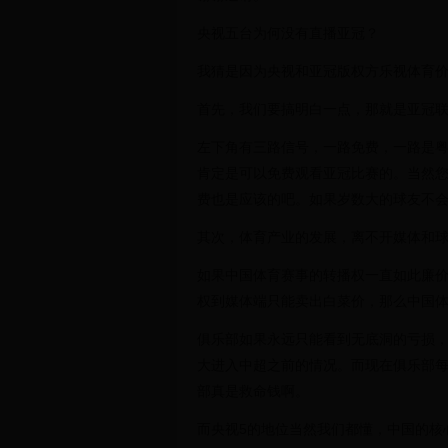
买？
央视五台为何没有直播亚冠？
我猜是因为央视和亚冠版权方乐视体育
首先，我们要搞明白一点，那就是亚冠
左下角有三路信号，一路免费，一路是
肯定是可以免费观看亚冠比赛的。当然
费也是应该的吧。如果岁数大的球友不
其次，体育产业的发展，离不开媒体和
如果中国体育赛事的转播权一直如此廉
权到媒体端只能卖出白菜价，那么中国
俱乐部如果永远只能看到无底洞的亏损
大进入中超之前的情况。而现在俱乐部每
部真是救命钱啊。
而央视5的地位当然我们都懂，中国的核