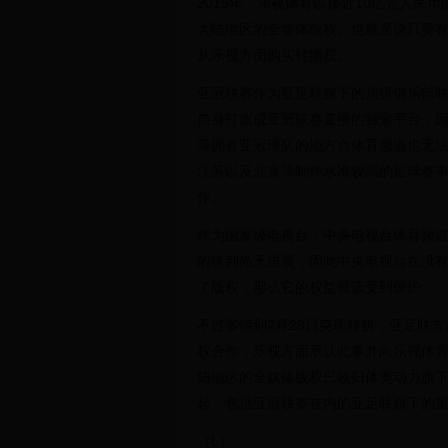
2015年，乐视体育以接近10亿元人民币
大陆地区的全媒体版权。也就是说只要
从乐视方面购买转播权。
亚冠联赛作为亚足联旗下的顶级俱乐部
自身打造成亚冠联赛直播的独家平台，
等拥有亚冠球队的地方台体育频道也无
江苏以及北京等制作水准较高的足球赛
作。
作为国家级电视台，中央电视台体育频
的谈判尚无进展，因此中央电视台在没
了版权，那么它的权益就该受到保护。
不过事情到2月28日突现转折，亚足联
权合作，乐视方面承认此事并向乐视体育会
陆地区的全媒体版权已收归体奥动力旗下，
起，包括亚冠联赛在内的亚足联旗下的
（L）