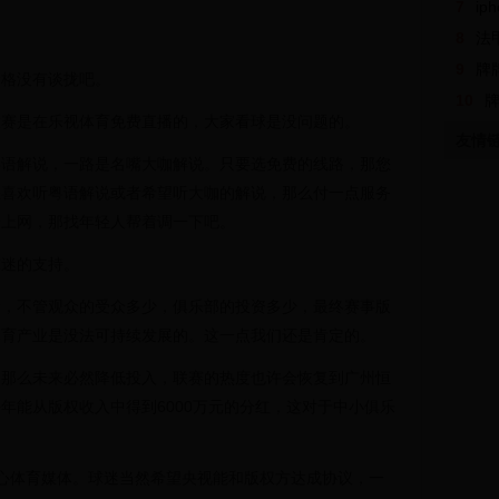
7
ip
8
法
9
牌牌琦
价格没有谈拢吧。
10
牌
联赛是在乐视体育免费直播的，大家看球是没问题的。
友情
粤语解说，一路是名嘴大咖解说。只要选免费的线路，那您
您喜欢听粤语解说或者希望听大咖的解说，那么付一点服务
会上网，那找年轻人帮着调一下吧。
球迷的支持。
价，不管观众的受众多少，俱乐部的投资多少，最终赛事版
体育产业是没法可持续发展的。这一点我们还是肯定的。
，那么未来必然降低投入，联赛的热度也许会恢复到广州恒
年能从版权收入中得到6000万元的分红，这对于中小俱乐
心体育媒体。球迷当然希望央视能和版权方达成协议，一