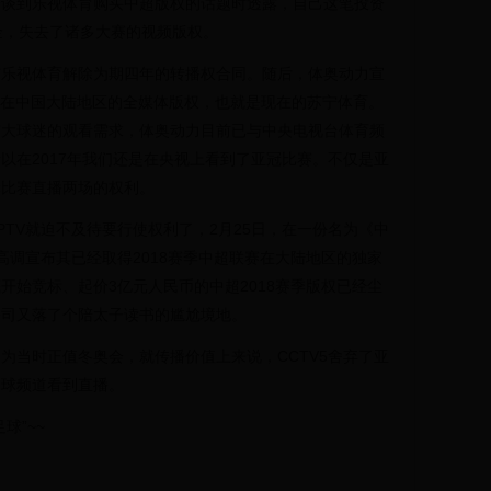
合谈到乐视体育购买中超版权的话题时透露，自己这笔投资
金，失去了诸多大赛的视频版权。
与乐视体育解除为期四年的转播权合同。随后，体奥动力宣
有赛事在中国大陆地区的全媒体版权，也就是现在的苏宁体育。
广大球迷的观看需求，体奥动力目前已与中央电视台体育频
以在2017年我们还是在央视上看到了亚冠比赛。不仅是亚
轮比赛直播两场的权利。
TV就迫不及待要行使权利了，2月25日，在一份名为《中
高调宣布其已经取得2018赛季中超联赛在大陆地区的独家
开始竞标、起价3亿元人民币的中超2018赛季版权已经尘
公司又落了个陪太子读书的尴尬境地。
为当时正值冬奥会，就传播价值上来说，CCTV5舍弃了亚
足球频道看到直播。
球”~~