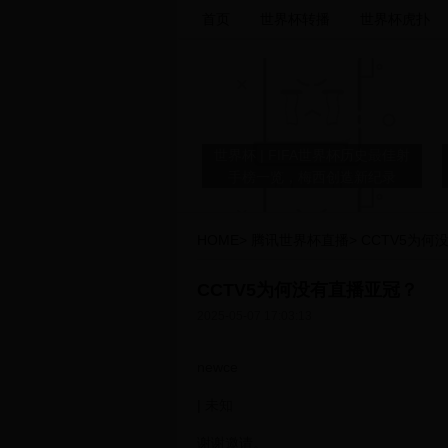
首页
世界杯转播
世界杯虎扑
世界杯 | FIFA世界杯历史最佳射
手榜一览，梅西创造新纪录
HOME
>
腾讯世界杯直播
>
CCTV5为何
CCTV5为何没有直播亚冠？
前端开发领域的细分领域与特点
2025-05-07 17:03:13
newce
| 未知
中国体育彩票app可以买世界杯
吗？中国体育彩票世界杯怎么
谢谢邀请。